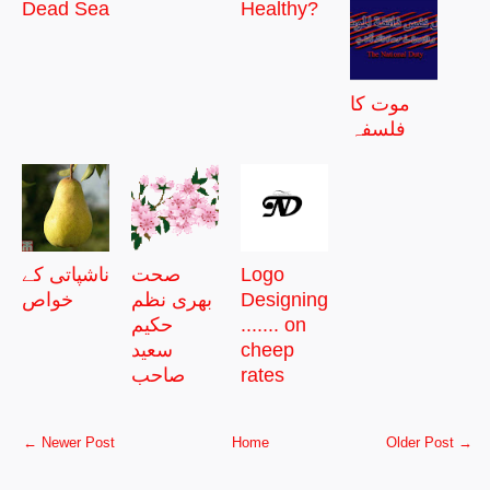
Dead Sea
Healthy?
موت کا
فلسفہ
Logo
صحت
ناشپاتی کے
Designing
بھری نظم
خواص
....... on
حکیم
cheep
سعید
rates
صاحب
← Newer Post
Home
Older Post →