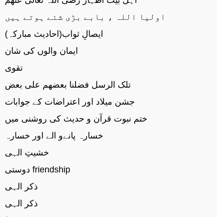
اولیا اللہ ، بابے بڑی شئے ہوتے ہیں
ایصالِ ثواب(احادیث مبارکہ)
ایمان والوں کی شان
تقوی
تلک الرسل فضلنا بعضھم علی بعض
جشن میلاد اور اعتراضات کے جوابات
ختم نبوت قرآن و حدیث کی روشنی میں
خسارہ پانےو الے اور خسارہ
خشیتِ الہی
دوستی friendship
ذکر الہی
ذکر الہی