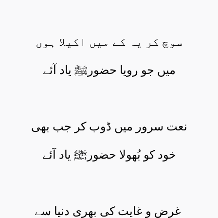
سوچ کر یہ کے میں اکیلا ہوں
میں جو رویا حضورﷺ یاد آئے
نعت سرور میں ڈوب کر جب بھی
خود کو بُھولا حضورﷺ یاد آئے
غرض و غایت کی بھری دنیا سے