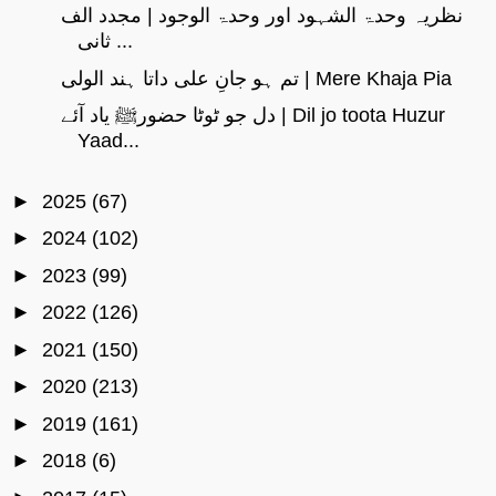
نظریہ وحدۃ الشہود اور وحدۃ الوجود | مجدد الف
ثانی ...
تم ہو جانِ علی داتا ہند الولی | Mere Khaja Pia
دل جو ٹوٹا حضورﷺ یاد آئے | Dil jo toota Huzur
Yaad...
►
2025
(67)
►
2024
(102)
►
2023
(99)
►
2022
(126)
►
2021
(150)
►
2020
(213)
►
2019
(161)
►
2018
(6)