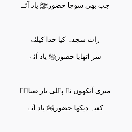
جب بھی سوچا حضورﷺ یاد آئے
رات سجدہ کیا خدا کیلئے
سر اٹھایا حضورﷺ یاد آئے
میری آنکھوں نے پہلی بار ضیاءؔ
کعبہ دیکھا حضورﷺ یاد آئے