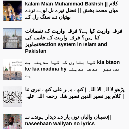
kalam Mian Muhammad Bakhsh || کلام
میاں محمد بخش || فضل تیرے نل لوہے تردے
پھٹیاں دے سنگ رل کے
فرقہ واریت کیا ہے؟ فرقہ واریت کے نقصانات
کیا ہیں؟ فرقہ واریت کے خاتمے کی
تجاویزsection system in Islam and
Pakistan
کیا بتاوں کہ کیا مدینہ ہے kia btaon
ke kia madina hy بس میرا مدعا مدینہ
ہے
پڑھو لا الہ الا اللہ | کتھے مہر علی کتھے تیری ثنا
| کلام پیر نصیر الدین نصیر شاہ رحمۃ اللہ علیہ
نصیباں والیاں نوں یار دے دیدار ہوندے نے||
naseebaan waliyan no lyrics