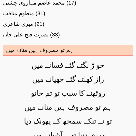
(17)
محمد عاصم مہاروی چشتی
(31)
منظوم مناقب
(21)
میری شاعری
(33)
نصرت فتح علی خان
ہم تو مصروف ہیں منانے میں
جو ڑ لگتے گئے فسانے میں
راز کھلتے گئے چھپانے میں
روٹھنے کا سبب تو تم جانو
ہم تو مصروف ہیں منانے میں
تو نے تنکے سمجھ کے پھونک دیا
میری دنیا تھی آشیانے میں