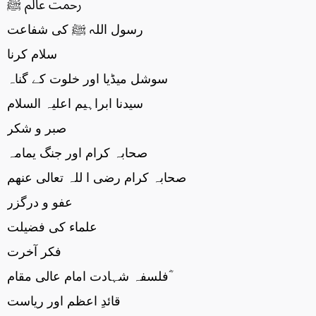
رحمت عالم ﷺ
رسول اللہ ﷺ کی شفاعت
سلام کرنا
سوشل میڈیا اور خلوت کے گناہ
سیدنا ابراہیم اعلیہ السلام
صبر و شکر
صحابہ کرام اور جنگ یمامہ
صحابہ کرام رضی ا للہ تعالی عنھم
عفو و درگزر
علماء کی فضیلت
فکر آخرت
فلسفہ شہادت امام عالی مقام ؓ
قائدِ اعظم اور ریاست