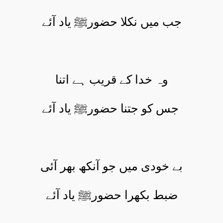
جب میں نکلا حضورﷺ یاد آئے
وہ خدا کے قریب ہے اتنا
جس کو جتنا حضورﷺ یاد آئے
بے خودی میں جو آنکھ بھر آئی
ضبط بکھرا حضورﷺ یاد آئے