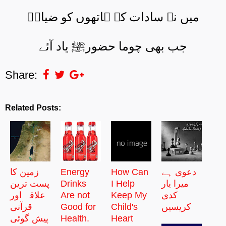
میں نے سادات کے ہاتھوں کو ضیاءؔ
جب بھی چوما حضورﷺ یاد آئے
Share:
Related Posts:
دعوی ہے
How Can
Energy
زمین کا
میرا یار
I Help
Drinks
پست ترین
کدی
Keep My
Are not
علاقہ اور
کریسیں
Child's
Good for
قرآنی
Heart
Health.
پیش گوئی