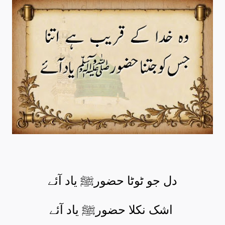
دل جو ٹوٹا حضورﷺ یاد آئے
اشک نکلا حضورﷺ یاد آئے