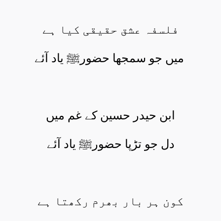
فلسفہ عشق حقیقی کیا ہے
میں جو سمجھا حضورﷺ یاد آئے
ابن حیدر حسین کے غم میں
دل جو تڑپا حضورﷺ یاد آئے
کون ہر بار بھرم رکھتا ہے