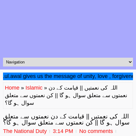
l.awal gives us the message of unity, love , forgiveness,
» اللہ کی نعمتیں || قیامت کے دن
Islamic
»
Home
نعمتوں سے متعلق سوال ہو گا || کن نعمتوں سے متعلق
سوال ہو گا؟
اللہ کی نعمتیں || قیامت کے دن نعمتوں سے متعلق
سوال ہو گا || کن نعمتوں سے متعلق سوال ہو گا؟
The National Duty
3:14 PM
No comments