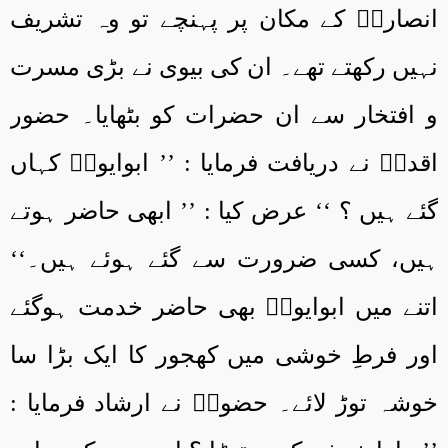
انصاریؓ کے مکان پر پہنچے تو وہ تشریف
نہیں رکھتے تھے۔ ان کی بیوی نے بڑی مسرت
و افتخار سے ان حضرات کو بٹھایا۔ حضور
اقدسؐ نے دریافت فرمایا : ’’ ابوایوبؓ کہاں
گئے ہیں ؟ ‘‘ عرض کیا : ’’ ابھی حاضر ہوتے
ہیں، کسی ضرورت سے گئے ہوئے ہیں۔‘‘
اتنے میں ابوایوبؓ بھی حاضر خدمت ہوگئے
اور فرطِ خوشی میں کھجور کا ایک بڑا سا
خوشہ توڑ لائے۔ حضورؐ نے ارشاد فرمایا :