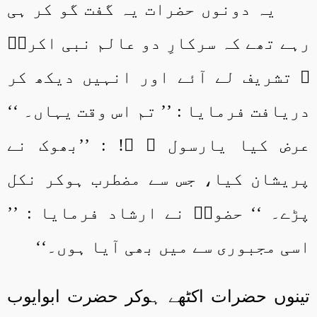
یہ دونوں حضرات یہ گفت گو کر ہی
رہے تھے کہ سرکارِ دو عالم نبی اکرمؐ
ﷺ تشریف لے آئے اور انہیں دیکھ کر
دریافت فرمایا : ’’ تم اس وقت یہاں۔ ‘‘
عرض کیا یارسول ﷲ ﷺ! : ’’بھوک نے
پریشان کیا، جس سے مضطرب ہوکر نکل
پڑے۔ ‘‘ حضورؐ نے ارشاد فرمایا : ’’
اسی مجبوری سے میں بھی آیا ہوں۔‘‘
تینوں حضرات اکٹھے ہوکر حضرت ابوایوب