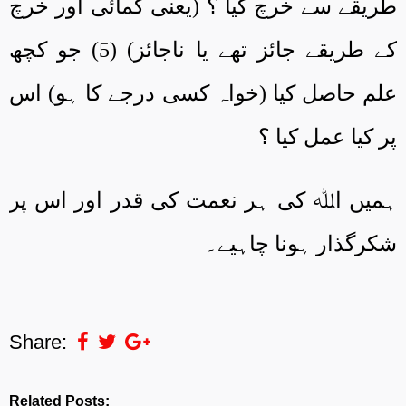
طریقے سے خرچ کیا ؟ (یعنی کمائی اور خرچ
کے طریقے جائز تھے یا ناجائز) (5) جو کچھ
علم حاصل کیا (خواہ کسی درجے کا ہو) اس
پر کیا عمل کیا ؟
ہمیں اﷲ کی ہر نعمت کی قدر اور اس پر
شکرگذار ہونا چاہیے۔
Share:
Related Posts: