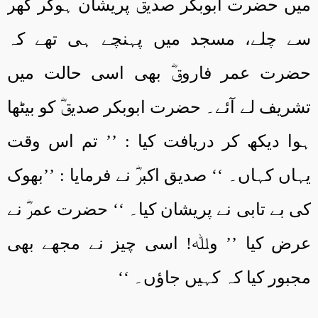
میں حضرت ابوبکر صدیقؓ پریشان ہوکر گھر
سے چلے، مسجد میں پہنچے ہی تھے کہ
حضرت عمر فاروقؓ بھی اسی حالت میں
تشریف لے آئے۔ حضرت ابوبکر صدیقؓ کو بیٹھا
ہوا دیکھ کر دریافت کیا : ’’ تم اس وقت
یہاں کہاں۔ ‘‘ صدیق اکبرؓ نے فرمایا : ’’بھوک
کی بے تابی نے پریشان کیا۔ ‘‘ حضرت عمرؓ نے
عرض کیا ’’ وﷲ! اسی چیز نے مجھے بھی
مجبور کیا کہ کہیں جاؤں۔ ‘‘