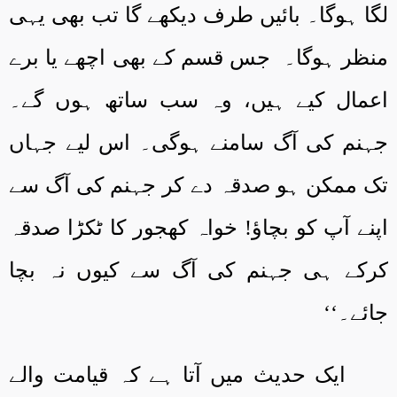
لگا ہوگا۔ بائیں طرف دیکھے گا تب بھی یہی
منظر ہوگا۔ جس قسم کے بھی اچھے یا برے
اعمال کیے ہیں، وہ سب ساتھ ہوں گے۔
جہنم کی آگ سامنے ہوگی۔ اس لیے جہاں
تک ممکن ہو صدقہ دے کر جہنم کی آگ سے
اپنے آپ کو بچاؤ! خواہ کھجور کا ٹکڑا صدقہ
کرکے ہی جہنم کی آگ سے کیوں نہ بچا
جائے۔‘‘
ایک حدیث میں آتا ہے کہ قیامت والے