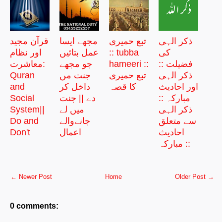
ذکر الہی
تبع حمیری
مجھے ایسا
قرآن مجید
کی
:: tubba
عمل بتائیں
اور نظام
فضیلت ::
hameeri ::
جو مجھے
معاشرت:
ذکر الہی
تبع حمیری
جنت مں
Quran
اور احادیث
کا قصہ
داخل کر
and
مبارکہ ::
دے || جنت
Social
ذکر الہی
میں لے
System||
سے متعلق
جانےوالے
Do and
احادیث
اعمال
Don't
مبارکہ ::
← Newer Post
Home
Older Post →
0 comments: