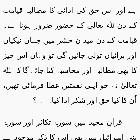
ہے اور اس حق کی ادائی کا مطالبہ قیامت
کے دن ﷲ تعالی کے حضور ضرور ہونا ہے۔
قیامت کے دن میدانِ حشر میں جہاں نیکیاں
اور برائیاں تولی جائیں گی تو وہاں اس چیز
کا بھی مطالبہ اور محاسبہ کیا جائے گا کہ ﷲ
تعالیٰ نے جو اپنی نعمتیں عطا فرمائی تھیں،
اُن کا کیا حق اور شکر ادا کیا۔۔۔ ؟
قرآنِ مجید میں سورۂ تکاثر اور سورۂ
بنی اسرائیل میں بھی اس کا ذکر موجود ہے