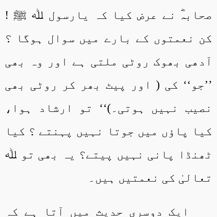
صحابہؓ نے عرض کیا کہ یارسول ﷲ ﷺ !
کن نعمتوں کے بارے میں سوال ہوگا ؟
آدھی بھوک روٹی ملتی ہے اور وہ بھی
’’جو‘‘ کی ( اور پیٹ بھر کر روٹی بھی
نصیب نہیں ہوتی۔)‘‘ تو ارشاد ہوا،
کیا پاؤں میں جوتا نہیں پہنتے ؟ کیا
ٹھنڈا پانی نہیں پیتے؟ یہ بھی تو ﷲ
تعالیٰ کی نعمتیں ہیں۔
ایک دوسری حدیث میں آتا ہے کہ