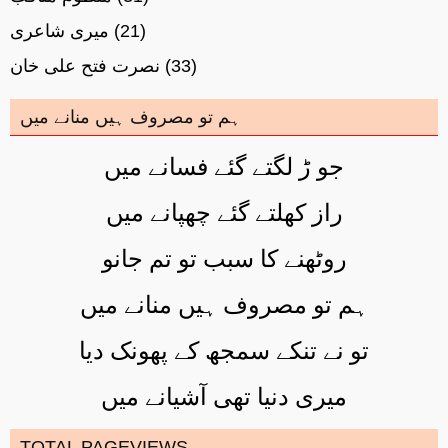
(21)
میری شاعری
(33)
نصرت فتح علی خان
ہم تو مصروف ہیں منانے میں
جو ڑ لگتے گئے فسانے میں
راز کھلتے گئے چھپانے میں
روٹھنے کا سبب تو تم جانو
ہم تو مصروف ہیں منانے میں
تو نے تنکے سمجھ کے پھونک دیا
میری دنیا تھی آشیانے میں
TOTAL PAGEVIEWS