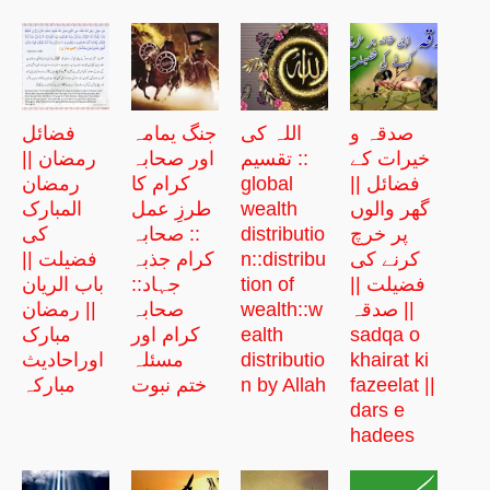
صدقہ و
اللہ کی
جنگ یمامہ
فضائل
خیرات کے
تقسیم ::
اور صحابہ
رمضان ||
فضائل ||
global
کرام کا
رمضان
گھر والوں
wealth
طرزِ عمل
المبارک
پر خرچ
distributio
:: صحابہ
کی
کرنے کی
n::distribu
کرام جذبہ
فضیلت ||
فضیلت ||
tion of
جہاد::
باب الریان
صدقہ ||
wealth::w
صحابہ
|| رمضان
sadqa o
ealth
کرام اور
مبارک
khairat ki
distributio
مسئلہ
اوراحادیث
fazeelat ||
n by Allah
ختم نبوت
مبارکہ
dars e
hadees