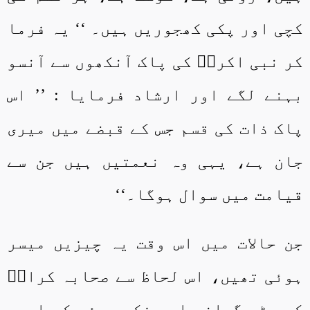
کچی اور پکی کھجوریں ہیں۔ ‘‘ یہ فرما
کر نبی اکرمؐ کی پاک آنکھوں سے آنسو
بہنے لگے اور ارشاد فرمایا : ’’ اس
پاک ذات کی قسم جس کے قبضے میں میری
جان ہے، یہی وہ نعمتیں ہیں جن سے
قیامت میں سوال ہوگا۔‘‘
جن حالات میں اس وقت یہ چیزیں میسر
ہوئی تھیں، اس لحاظ سے صحابہ کرامؓ
کو بڑی گرانی اور فکر ہوئی کہ ایسی