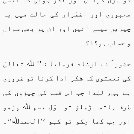
مجبوری اور اضطرار کی حالت میں یہ
چیزیں میسر آئیں اور ان پر بھی سوال
و حساب ہوگا؟
حضور ؐ نے ارشاد فرمایا : ’’ ﷲ تعالیٰ
کی نعمتوں کا شکر ادا کرنا تو ضروری
ہے ہی، لہٰذا جب اس قسم کی چیزوں کی
طرف ہاتھ بڑھاؤ تو اوّل بسم ﷲ پڑھو
اور جب کھا چکو تو کہو ’’الحمدﷲ‘‘۔