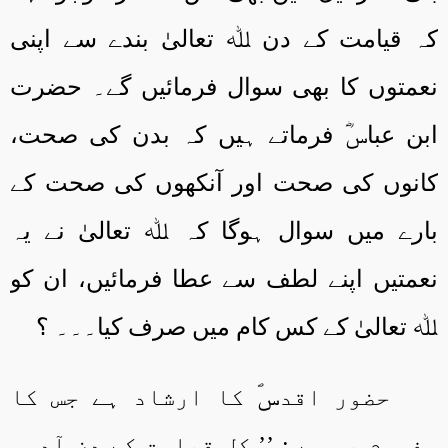
کہ قیامت کے دن ﷲ تعالیٰ بندے سے اپنی
نعمتوں کا بھی سوال فرمائیں گے۔ حضرت
ابن عباسؓ فرماتے ہیں کہ بدن کی صحت،
کانوں کی صحت اور آنکھوں کی صحت کے
بارے میں سوال ہوگا کہ ﷲ تعالیٰ نے یہ
نعمتیں اپنے لطف سے عطا فرمائیں، ان کو
ﷲ تعالیٰ کے کس کام میں صرف کیا۔۔۔ ؟
حضور اقدسؐ کا ارشاد ہے جس کا
مفہوم یہ ہے : ’’ کل قیامت کے دن آدمی