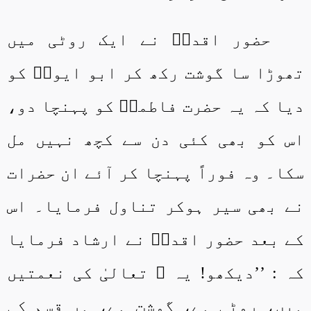
حضور اقدسؐ نے ایک روٹی میں
تھوڑا سا گوشت رکھ کر ابو ایوبؓ کو
دیا کہ یہ حضرت فاطمہؓ کو پہنچا دو،
اس کو بھی کئی دن سے کچھ نہیں مل
سکا۔ وہ فوراً پہنچا کر آئے ان حضرات
نے بھی سیر ہوکر تناول فرمایا۔ اس
کے بعد حضور اقدسؐ نے ارشاد فرمایا
کہ : ’’دیکھو! یہ ﷲ تعالیٰ کی نعمتیں
ہیں، روٹی ہے، گوشت ہے، ہر قسم کی