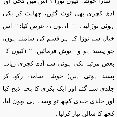
’’سارا خوشہ کیوں توڑا ؟ اس میں کچی اور
ادھ کچری بھی ٹوٹ گئیں، چھانٹ کر پکی
ہوئی توڑ لیتے ۔‘‘ انہوں نے عرض کیا: ’’ اس
خیال سے توڑا کہ ہر قسم کی سامنے ہوں،
جو پسند ہو وہ نوش فرمائیں۔‘‘ (کیوں کہ
بعض مرتبہ پکی ہوئی سے آدھ کچری زیادہ
پسند ہوتی ہیں) خوشہ سامنے رکھ کر
جلدی سے گئے اور ایک بکری کا بچہ ذبح کیا
اور جلدی جلدی کچھ تو ویسے ہی بھون لیا،
کچھ کا سالن تیار کرلیا۔