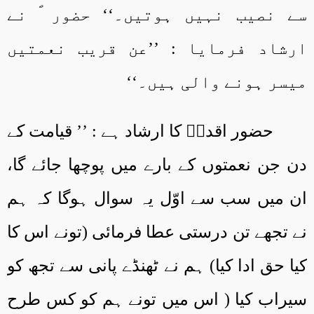
سے نصیب نہیں ہوتیں۔‘‘ حضور ؐ نے
ارشاد فرمایا : ’’عن قریب نعمتیں
میسر ہونے والی ہیں۔‘‘
حضور اقدسؐ کا ارشاد ہے : ’’ قیامت کے
دن جن نعمتوں کے بارے میں پوچھا جائے گا،
ان میں سب سے اوّل یہ سوال ہوگا کہ ہم
نے تجھے تن درستی عطا فرمائی (تونے اس کا
کیا حق ادا کیا) ہم نے ٹھنڈے پانی سے تجھ کو
سیراب کیا ( اس میں تونے ہم کو کس طرح