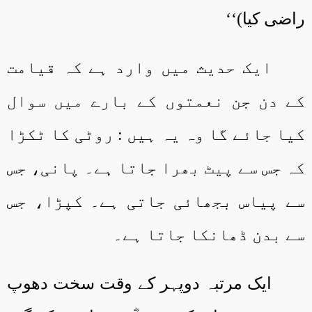
راضی کیا)‘‘
ایک حدیث میں وارد ہے کہ قیامت
کے دن جن نعمتوں کے بارے میں سوال
کیا جائے گا وہ یہ ہیں : روٹی کا ٹکڑا
کہ جس سے پیٹ بھرا جاتا ہے۔ پانی، جس
سے پیاس بجھائی جاتی ہے۔ کپڑا، جس
سے بدن ڈھانکا جاتا ہے۔
ایک مرتبہ دوپہر کے وقت سخت دھوپ