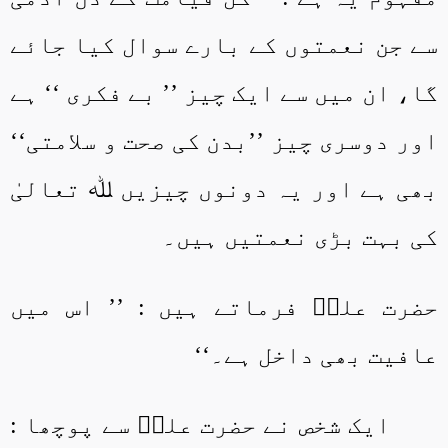
سے جن نعمتوں کے بارے سوال کیا جائے
گا، ان میں سے ایک چیز ’’ بے فکری ‘‘ ہے
اور دوسری چیز ’’بدن کی صحت و سلامتی‘‘
بھی ہے اور یہ دونوں چیزیں ﷲ تعالیٰ
کی بہت بڑی نعمتیں ہیں۔
حضرت علیؓ فرماتے ہیں : ’’ اس میں
عافیت بھی داخل ہے۔‘‘
ایک شخص نے حضرت علیؓ سے پوچھا :