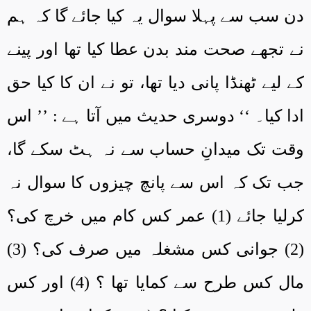
دن سب سے پہلا سوال یہ کیا جائے گا کہ ہم
نے تجھے صحت مند بدن عطا کیا تھا اور پینے
کے لیے ٹھنڈا پانی دیا تھا، تو نے ان کا کیا حق
ادا کیا۔ ‘‘ دوسری حدیث میں آتا ہے : ’’ اس
وقت تک میدانِ حساب سے نہ ہٹ سکے گا،
جب تک کہ اس سے پانچ چیزوں کا سوال نہ
کرلیا جائے (1) عمر کس کام میں خرچ کی؟
(2) جوانی کس مشغلہ میں صرف کی؟ (3)
مال کس طرح سے کمایا تھا ؟ (4) اور کس