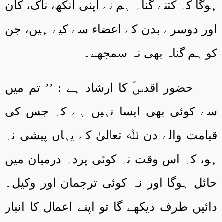
ہوگا کہ کتنے گناہ ہم نے اپنی آنکھ، ناک، کان
اور دوسرے بدن کے اعضاء سے کیے ہیں، جن
کو ہم گناہ بھی نہ سمجھے۔
حضور اقدسؐ کا ارشاد ہے : ’’ تم میں
سے کوئی بھی ایسا نہیں ہے کہ جس کی
قیامت والے دن ﷲ تعالیٰ کے یہاں پیشی نہ
ہو، کہ اس وقت نہ کوئی پردہ درمیان میں
حائل ہوگا اور نہ کوئی ترجمان اور وکیل۔
دائیں طرف دیکھے گا تو اپنے اعمال کا انبار