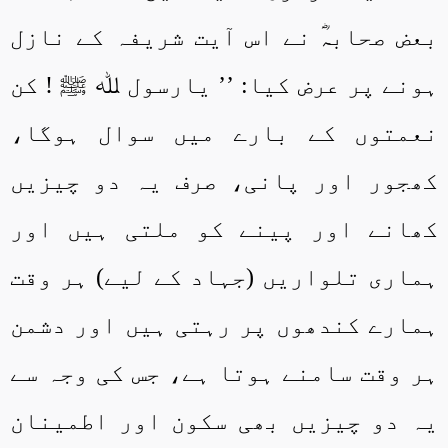
بعض صحابہؓ نے اس آیت شریفہ کے نازل
ہونے پر عرض کیا: ’’ یارسول ﷲ ﷺ ! کن
نعمتوں کے بارے میں سوال ہوگا،
کھجور اور پانی، صرف یہ دو چیزیں
کھانے اور پینے کو ملتی ہیں اور
ہماری تلواریں (جہاد کے لیے) ہر وقت
ہمارے کندھوں پر رہتی ہیں اور دشمن
ہر وقت سامنے ہوتا ہے، جس کی وجہ سے
یہ دو چیزیں بھی سکون اور اطمینان