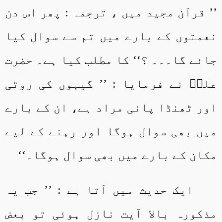
’’ قرآن مجید میں ، ترجمہ : پھر اس دن
نعمتوں کے بارے میں تم سے سوال کیا
جائے گا۔۔۔ ؟‘‘ کا مطلب کیا ہے۔ حضرت
علیؓ نے فرمایا : ’’ گیہوں کی روٹی
اور ٹھنڈا پانی مراد ہے، ان کے بارے
میں بھی سوال ہوگا اور رہنے کے لیے
مکان کے بارے میں بھی سوال ہوگا۔‘‘
ایک حدیث میں آتا ہے : ’’ جب یہ
مذکورہ بالا آیت نازل ہوئی تو بعض