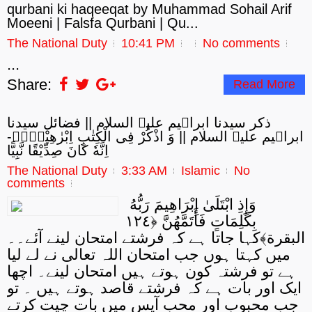
qurbani ki haqeeqat by Muhammad Sohail Arif
Moeeni | Falsfa Qurbani | Qu...
The National Duty
10:41 PM
No comments
...
Share:
Read More
ذکر سیدنا ابراہیم علیہ السلام || فضائل سیدنا
ابراہیم علیہ السلام || وَ اذْكُرْ فِی الْكِتٰبِ اِبْرٰهِیْمَ۬ؕ-
اِنَّهٗ كَانَ صِدِّیْقًا نَّبِیًّا
The National Duty
3:33 AM
Islamic
No
comments
وَإِذِ ابْتَلَىٰ إِبْرَاهِيمَ رَبُّهُ
بِكَلِمَاتٍ فَأَتَمَّهُنَّ ﴿١٢٤
البقرة﴾کہا جاتا ہے کہ فرشتے امتحان لینے آئے۔۔
میں کہتا ہوں جب امتحان اللہ تعالی نے لے لیا
ہے تو فرشتہ کون ہوتے ہیں امتحان لینے۔ اچھا
ایک اور بات ہے کہ فرشتے قاصد ہوتے ہیں ۔ تو
جب محبوب اور محب آپس میں بات چیت کرتے