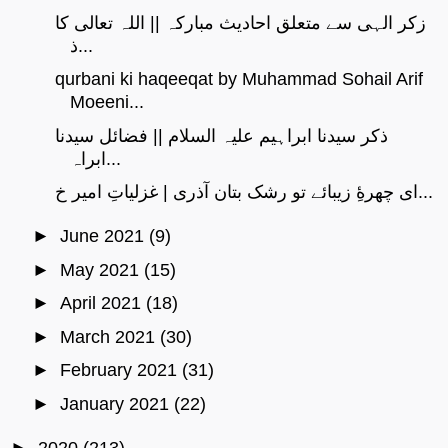
زکر الہی سے متعلق احادیث مبارکہ || اللہ تعالی کا
ذ...
qurbani ki haqeeqat by Muhammad Sohail Arif
Moeeni...
ذکر سیدنا ابراہیم علیہ السلام || فضائل سیدنا
ابراہ...
ای چهرهِٔ زیبائے تو رشک بتان آذری | غزلیاتِ امیر خ...
►
June 2021
(9)
►
May 2021
(15)
►
April 2021
(18)
►
March 2021
(30)
►
February 2021
(31)
►
January 2021
(22)
►
2020
(213)