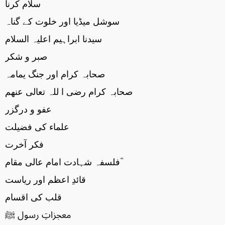
سلام کرنا
سوشل میڈیا اور خلوت کے گناہ
سیدنا ابراہیم اعلیہ السلام
صبر و شکر
صحابہ کرام اور جنگ یمامہ
صحابہ کرام رضی ا للہ تعالی عنھم
عفو و درگزر
علماء کی فضیلت
فکر آخرت
فلسفہ شہادت امام عالی مقام ؓ
قائدِ اعظم اور ریاست
قلب کی اقسام
معجزاتِ رسول ﷺ