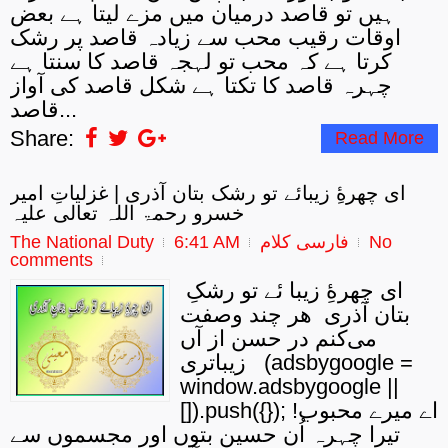
ہیں تو قاصد درمیان میں مزے لیتا ہے بعض
اوقات رقیب محب سے زیادہ قاصد پر رشک
کرتا ہے کہ محب تو لہجہ قاصد کا سنتا ہے
چہرہ قاصد کا تکتا ہے شکل قاصد کی آواز
قاصد...
Share:
Read More
ای چهرهِٔ زیبائے تو رشک بتان آذری | غزلیاتِ امیر
خسرو رحمۃ اللہ تعالی علیہ
No
فارسی کلام
6:41 AM
The National Duty
comments
ای چهره‌ِٔ زیبا ئے تو رشکِ
بتان آذری هر چند وصفت
می‌کنم در حسن از آں
زیباتری (adsbygoogle =
window.adsbygoogle ||
[]).push({}); اے میرے محبوب!
تیرا چہرہ اُن حسین بتوں اور مجسموں سے