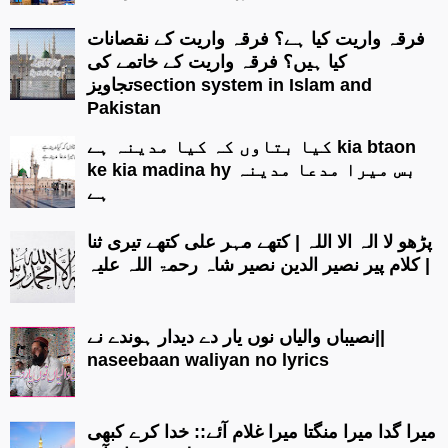
فرقہ واریت کیا ہے؟ فرقہ واریت کے نقصانات
کیا ہیں؟ فرقہ واریت کے خاتمے کی
تجاویزsection system in Islam and
Pakistan
کیا بتاوں کہ کیا مدینہ ہے kia btaon
ke kia madina hy بس میرا مدعا مدینہ
ہے
پڑھو لا الہ الا اللہ | کتھے مہر علی کتھے تیری ثنا
| کلام پیر نصیر الدین نصیر شاہ رحمۃ اللہ علیہ
نصیباں والیاں نوں یار دے دیدار ہوندے نے||
naseebaan waliyan no lyrics
میرا گدا میرا منگتا میرا غلام آئے:: خدا کرے کبھی