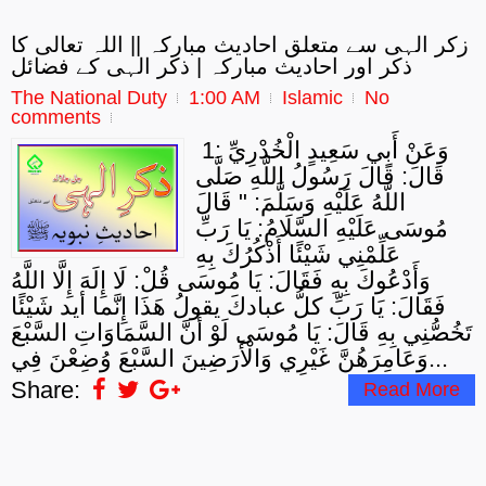
زکر الہی سے متعلق احادیث مبارکہ || اللہ تعالی کا
ذکر اور احادیث مبارکہ | ذکر الہی کے فضائل
The National Duty
1:00 AM
Islamic
No
comments
1: وَعَنْ أَبِي سَعِيدٍ الْخُدْرِيِّ
قَالَ: قَالَ رَسُولُ اللَّهِ صَلَّى
اللَّهُ عَلَيْهِ وَسَلَّمَ: " قَالَ
مُوسَى عَلَيْهِ السَّلَامُ: يَا رَبِّ
عَلِّمْنِي شَيْئًا أَذْكُرُكَ بِهِ
وَأَدْعُوكَ بِهِ فَقَالَ: يَا مُوسَى قُلْ: لَا إِلَهَ إِلَّا اللَّهُ
فَقَالَ: يَا رَبِّ كلُّ عبادكَ يقولُ هَذَا إِنَّما أيد شَيْئًا
تَخُصُّنِي بِهِ قَالَ: يَا مُوسَى لَوْ أَنَّ السَّمَاوَاتِ السَّبْعَ
وَعَامِرَهُنَّ غَيْرِي وَالْأَرَضِينَ السَّبْعَ وُضِعْنَ فِي...
Share:
Read More