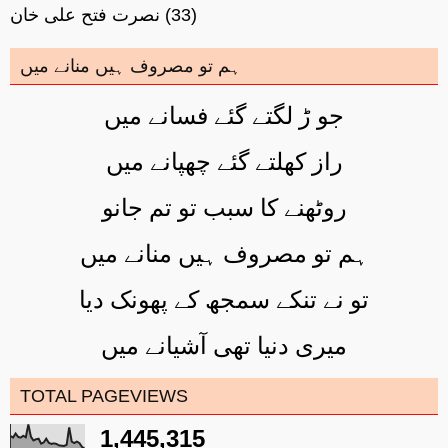
(33)
نصرت فتح علی خان
ہم تو مصروف ہیں منانے میں
جو ڑ لگتے گئے فسانے میں
راز کھلتے گئے چھپانے میں
روٹھنے کا سبب تو تم جانو
ہم تو مصروف ہیں منانے میں
تو نے تنکے سمجھ کے پھونک دیا
میری دنیا تھی آشیانے میں
TOTAL PAGEVIEWS
1,445,315