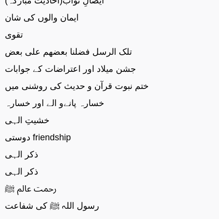
ایصالِ ثواب(احادیث مبارکہ)
ایمان والوں کی شان
تقوی
تلک الرسل فضلنا بعضھم علی بعض
جشن میلاد اور اعتراضات کے جوابات
ختم نبوت قرآن و حدیث کی روشنی میں
خسارہ پانےو الے اور خسارہ
خشیتِ الہی
دوستی friendship
ذکر الہی
ذکر الہی
رحمت عالم ﷺ
رسول اللہ ﷺ کی شفاعت