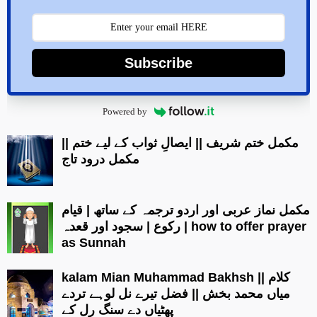
Subscribe
Powered by
مکمل ختم شریف || ایصالِ ثواب کے لیے ختم ||
مکمل درود تاج
مکمل نماز عربی اور اردو ترجمہ کے ساتھ | قیام
| رکوع | سجود اور قعدہ how to offer prayer
as Sunnah
kalam Mian Muhammad Bakhsh || کلام
میاں محمد بخش || فضل تیرے نل لوہے تردے
پھٹیاں دے سنگ رل کے