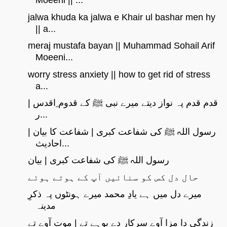
Moeeni || ...
jalwa khuda ka jalwa e Khair ul bashar men hy
|| a...
meraj mustafa bayan || Muhammad Sohail Arif
Moeeni...
worry stress anxiety || how to get rid of stress
a...
قدم قدم پہ نواز دیتے میرے نبی ﷺ کے قدوم ِاقدس |
ر...
رسول اللہ ﷺ کی شفاعت کبری | شفاعت کا بیان |
احادیث...
رسول اللہ ﷺ کی شفاعت کبری | بیان
حال دل کس کو سنائیں آپ کے ہوتے ہوئے
میرے دل میں ہے یادِ محمد میرے ہونٹوں پہ ذکرِ
مدینہ
زندگی دا مزا آوے سرکار دے بوہے تے | موت آوے تے