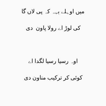
میں اوہلے بہہ کہ پی لاں گا
کی لوڑ اے رولا پاون
دی
اوہ رسیا رسیا لگدا اے
کوئی کر ترکیب مناون دی