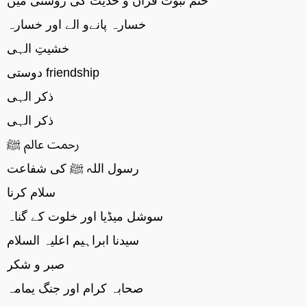
ختم نبوت قرآن و حدیث کی روشنی میں
خسارہ پانےو الے اور خسارہ
خشیتِ الہی
دوستی friendship
ذکر الہی
ذکر الہی
رحمت عالم ﷺ
رسول اللہ ﷺ کی شفاعت
سلام کرنا
سوشل میڈیا اور خلوت کے گناہ
سیدنا ابراہیم اعلیہ السلام
صبر و شکر
صحابہ کرام اور جنگ یمامہ