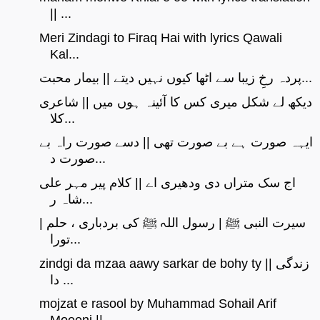
|| ...
Meri Zindagi to Firaq Hai with lyrics Qawali
Kal...
پردہ رخِ زیبا سے اٹھا کیوں نہیں دیتے || بیمار محبت...
دیکھ لے شکل میری کس کا آئینہ ہوں میں || شاعری
کلا...
ایہہ صورت ہے بے صورت تھی || دسے صورت راہ بے
صورت د...
اج سک متراں دی ودھیری اے || کلام پیر مہر علی
شاہ ر...
سیرت النبی ﷺ | رسول اللہ ﷺ کی بردباری ، حلم |
تورا...
zindgi da mzaa aawy sarkar de bohy ty || زندگی
دا ...
mojzat e rasool by Muhammad Sohail Arif