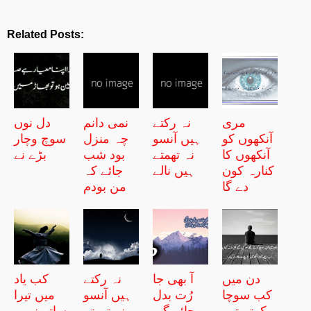
Related Posts:
مری
نہ رکتے
نمی دانم
دل نوں
آنکھوں کو
ہیں آنسو
چہ منزل
سوچ وچار
آنکھوں کا
نہ تھمتے
بود شب
بڑے نے
کنارہ کون
ہیں نالے
جائے کہ
دے گا
من بودم
دن میں
آ بھی جا
نہ رکتے
کب یاد
کب سوچا
رُت بدل
ہیں آنسو
میں تیرا