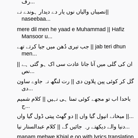
رف...
نصیباں والیاں نوں یار دے دیدار ہوندے نے||
naseebaa...
mere dil men he yaad e Muhammad || Hafiz
Mansoor u...
جب تیری دُھن میں جیا کرتے تھے || jab teri dhun
men...
ان کی گلی میں آنا جانا عادت سی اک ہو گئی ہے ||
نص...
گل کر کوئی پین پلاون دی || رت لنگھ نہ جاوے ساون
دی...
باخدا اب تو مجھے کوئی تمنا ہی نہیں || کلام شمیم
ج...
میخانے انپول گیا واں || دو گھٹ پیتی ڈول گیا واں ||...
دنیا والے دیکھتے رہ جائیں گے || کلام عبدالستار نیا...
manam mehwe Khial e oo with lyrics translation