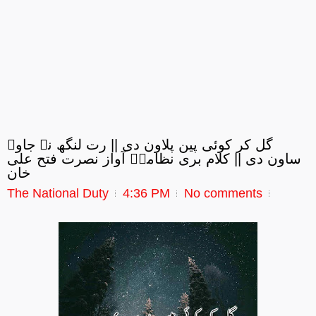
گل کر کوئی پین پلاون دی || رت لنگھ نہ جاوے
ساون دی || کلام بری نظامیؔ آواز نصرت فتح علی
خان
The National Duty
4:36 PM
No comments