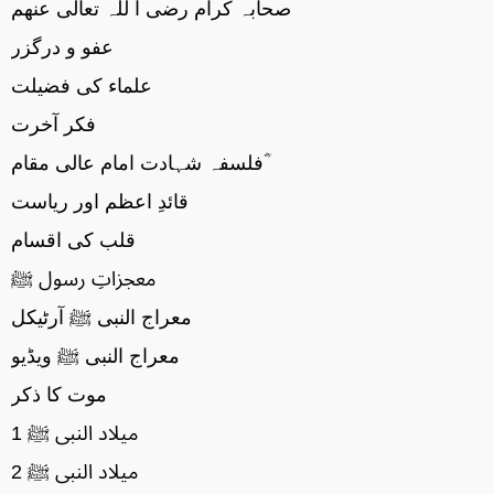
صحابہ کرام رضی ا للہ تعالی عنھم
عفو و درگزر
علماء کی فضیلت
فکر آخرت
فلسفہ شہادت امام عالی مقام ؓ
قائدِ اعظم اور ریاست
قلب کی اقسام
معجزاتِ رسول ﷺ
معراج النبی ﷺ آرٹیکل
معراج النبی ﷺ ویڈیو
موت کا ذکر
میلاد النبی ﷺ 1
میلاد النبی ﷺ 2