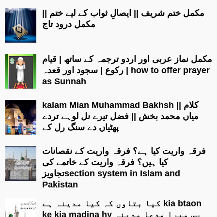
مکمل ختم شریف || ایصالِ ثواب کے لیے ختم ||
مکمل درود تاج
مکمل نماز عربی اور اردو ترجمہ کے ساتھ | قیام
| رکوع | سجود اور قعدہ how to offer prayer
as Sunnah
kalam Mian Muhammad Bakhsh || کلام
میاں محمد بخش || فضل تیرے نل لوہے تردے
پھٹیاں دے سنگ رل کے
فرقہ واریت کیا ہے؟ فرقہ واریت کے نقصانات
کیا ہیں؟ فرقہ واریت کے خاتمے کی
تجاویزsection system in Islam and
Pakistan
کیا بتاوں کہ کیا مدینہ ہے kia btaon
ke kia madina hy بس میرا مدعا مدینہ