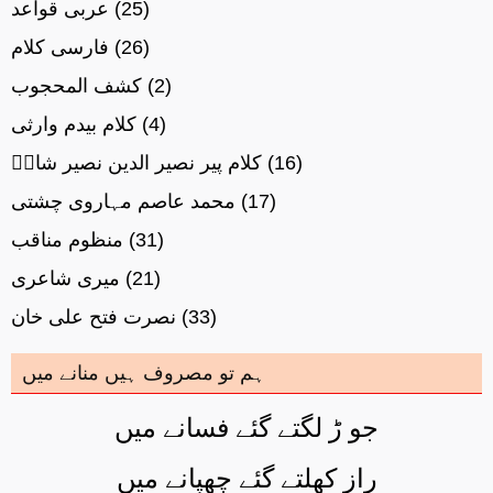
(25)
عربی قواعد
(26)
فارسی کلام
(2)
کشف المحجوب
(4)
کلام بیدم وارثی
(16)
کلام پیر نصیر الدین نصیر شاہؒ
(17)
محمد عاصم مہاروی چشتی
(31)
منظوم مناقب
(21)
میری شاعری
(33)
نصرت فتح علی خان
ہم تو مصروف ہیں منانے میں
جو ڑ لگتے گئے فسانے میں
راز کھلتے گئے چھپانے میں