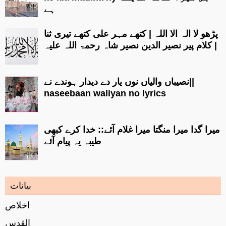
ہے
پڑھو لا الہ الا اللہ | کتھے مہر علی کتھے تیری ثنا
| کلام پیر نصیر الدین نصیر شاہ رحمۃ اللہ علیہ
نصیباں والیاں نوں یار دے دیدار ہوندے نے||
naseebaan waliyan no lyrics
میرا گدا میرا منگتا میرا غلام آئے:: خدا کرے کبھی
طیبہ یہ پیام آئے
بیانات
اخلاص
القدس