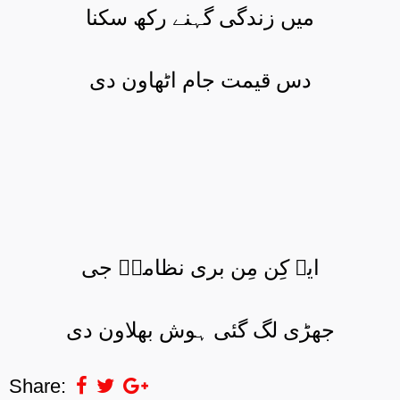
میں زندگی گہنے رکھ سکنا
دس قیمت جام اٹھاون دی
ایہ کِن مِن بری نظامیؔ جی
جھڑی لگ گئی ہوش بھلاون دی
Share: