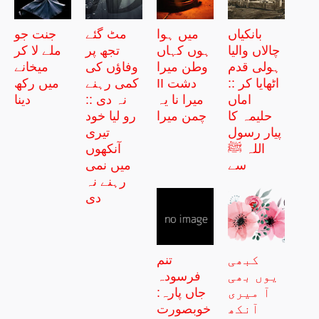
بانکیاں
میں ہوا
مٹ گئے
جنت جو
چالاں والیا
ہوں کہاں
تجھ پر
ملے لا کر
ہولی قدم
وطن میرا
وفاؤں کی
میخانے
اٹھایا کر ::
II دشت
کمی رہنے
میں رکھ
اماں
میرا نا یہ
نہ دی ::
دینا
حلیمہ کا
چمن میرا
رو لیا خود
پیار رسول
تیری
اللہ ﷺ
آنکھوں
سے
میں نمی
رہنے نہ
دی
کبھی
تنم
یوں بھی
فرسودہ
آ میری
جاں پارہ:
آنکھ
خوبصورت