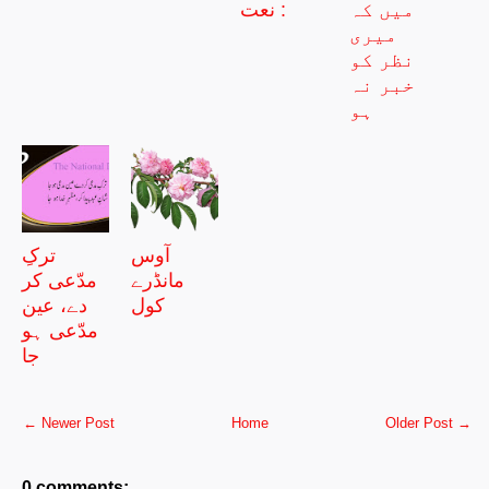
میں کہ
نعت :
میری
نظر کو
خبر نہ
ہو
آوس
ترکِ
مانڈرے
مدّعی کر
کول
دے، عین
مدّعی ہو
جا
← Newer Post
Home
Older Post →
0 comments: