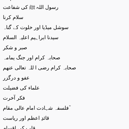
رسول اللہ ﷺ کی شفاعت
سلام کرنا
سوشل میڈیا اور خلوت کے گناہ
سیدنا ابراہیم اعلیہ السلام
صبر و شکر
صحابہ کرام اور جنگ یمامہ
صحابہ کرام رضی ا للہ تعالی عنھم
عفو و درگزر
علماء کی فضیلت
فکر آخرت
فلسفہ شہادت امام عالی مقام ؓ
قائدِ اعظم اور ریاست
قلب کی اقسام