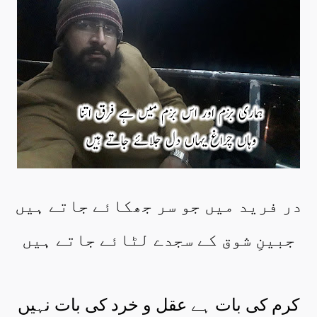
در فرید میں جو سر جھکائے جاتے ہیں
جبینِ شوق کے سجدے لٹائے جاتے ہیں
کرم کی بات ہے عقل و خرد کی بات نہیں