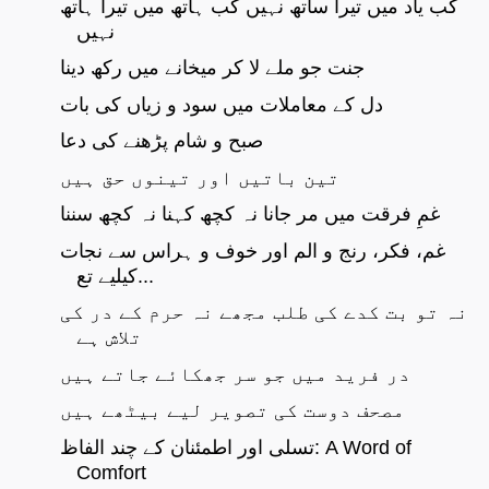
کب یاد میں تیرا ساتھ نہیں کب ہاتھ میں تیرا ہاتھ
نہیں
جنت جو ملے لا کر میخانے میں رکھ دینا
دل کے معاملات میں سود و زیاں کی بات
صبح و شام پڑھنے کی دعا
تین باتیں اور تینوں حق ہیں
غمِ فرقت میں مر جانا نہ کچھ کہنا نہ کچھ سننا
غم، فکر، رنج و الم اور خوف و ہراس سے نجات
کیلیے تع...
نہ تو بت کدے کی طلب مجھے نہ حرم کے در کی
تلاش ہے
در فرید میں جو سر جھکائے جاتے ہیں
مصحف دوست کی تصویر لیے بیٹھے ہیں
تسلی اور اطمئنان کے چند الفاظ: A Word of
Comfort