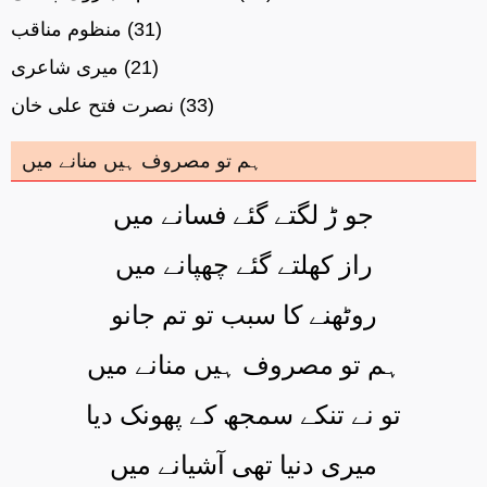
(31)
منظوم مناقب
(21)
میری شاعری
(33)
نصرت فتح علی خان
ہم تو مصروف ہیں منانے میں
جو ڑ لگتے گئے فسانے میں
راز کھلتے گئے چھپانے میں
روٹھنے کا سبب تو تم جانو
ہم تو مصروف ہیں منانے میں
تو نے تنکے سمجھ کے پھونک دیا
میری دنیا تھی آشیانے میں