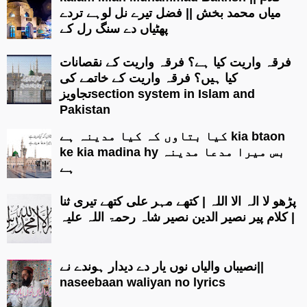
میاں محمد بخش || فضل تیرے نل لوہے تردے
پھٹیاں دے سنگ رل کے
فرقہ واریت کیا ہے؟ فرقہ واریت کے نقصانات
کیا ہیں؟ فرقہ واریت کے خاتمے کی
تجاویزsection system in Islam and
Pakistan
کیا بتاوں کہ کیا مدینہ ہے kia btaon
ke kia madina hy بس میرا مدعا مدینہ
ہے
پڑھو لا الہ الا اللہ | کتھے مہر علی کتھے تیری ثنا
| کلام پیر نصیر الدین نصیر شاہ رحمۃ اللہ علیہ
نصیباں والیاں نوں یار دے دیدار ہوندے نے||
naseebaan waliyan no lyrics