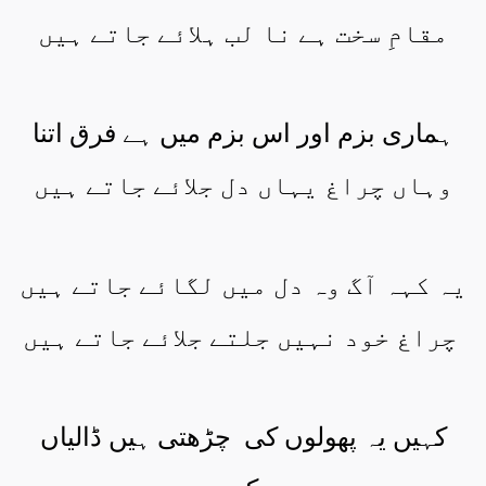
مقامِ سخت ہے نا لب ہلائے جاتے ہیں
ہماری بزم اور اس بزم میں ہے فرق اتنا
وہاں چراغ یہاں دل جلائے جاتے ہیں
یہ کہہ آگ وہ دل میں لگائے جاتے ہیں
چراغ خود نہیں جلتے جلائے جاتے ہیں
کہیں یہ پھولوں کی
چڑھتی ہیں ڈالیاں