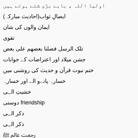
اولیا اللہ ، بابے بڑی شئے ہوتے ہیں
ایصالِ ثواب(احادیث مبارکہ)
ایمان والوں کی شان
تقوی
تلک الرسل فضلنا بعضھم علی بعض
جشن میلاد اور اعتراضات کے جوابات
ختم نبوت قرآن و حدیث کی روشنی میں
خسارہ پانےو الے اور خسارہ
خشیتِ الہی
دوستی friendship
ذکر الہی
ذکر الہی
رحمت عالم ﷺ