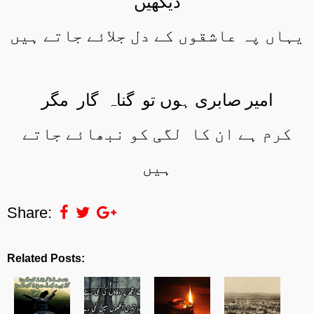
دیکھیں
یہاں پہ عاشقوں کے دل جلائے جاتے ہیں
امیر صابری ہوں تو
گناہ
گار
مگر
کرم ہے ان کا
لگی کو نبھائے جاتے
ہیں
Share:
Related Posts: