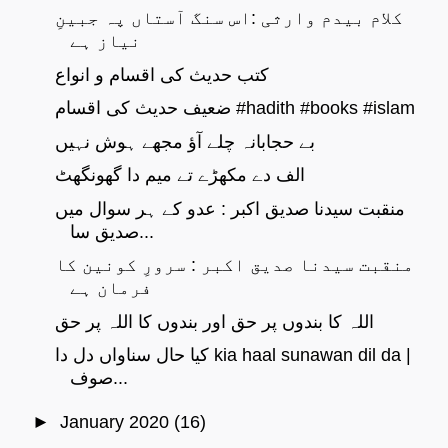
کلام بیدم وارثی :اس سنگ آستاں پہ جبینِ
نیاز ہے
کتب حدیث کی اقسام و انواع
ضعیف حدیث کی اقسام #hadith #books #islam
بے حجابانہ چلے آؤ مجھے ہوش نہیں
الف دے مکھڑے تے میم دا گھونگھٹ
منقبت سیدنا صدیق اکبر : عدو کے ہر سوال میں
صدیق سا...
منقبت سیدنا صدیق اکبر : سرورِ کونین کا
فرمان ہے
اللہ کا بندوں پر حق اور بندوں کا اللہ پر حق
کیا حال سناواں دل دا kia haal sunawan dil da |
صوف...
►
January 2020
(16)