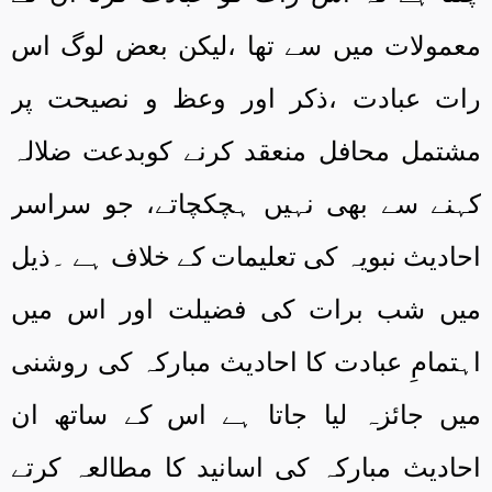
معمولات میں سے تھا ،لیکن بعض لوگ اس
رات عبادت ،ذکر اور وعظ و نصیحت پر
مشتمل محافل منعقد کرنے کوبدعت ضلالہ
کہنے سے بھی نہیں ہچکچاتے، جو سراسر
احادیث نبویہ کی تعلیمات کے خلاف ہے ۔ذیل
میں شب برات کی فضیلت اور اس میں
اہتمامِ عبادت کا احادیث مبارکہ کی روشنی
میں جائزہ لیا جاتا ہے اس کے ساتھ ان
احادیث مبارکہ کی اسانید کا مطالعہ کرتے