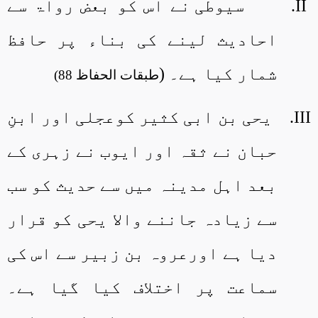
II.
سیوطی نے اس کو بعض رواۃ سے
احادیث لینے کی بناء پر حافظ
شمار کیا ہے۔ (
طبقات الحفاظ 88)
III.
یحی بن ابی کثیر کوعجلی اور ابنِ
حبان نے ثقہ اور ایوب نے زہری کے
بعد اہل مدینہ میں سے حدیث کو سب
سے زیادہ جاننے والا یحی کو قرار
دیا ہے اورعروہ بن زبیر سے اس کی
سماعت پر اختلاف کیا گیا ہے۔