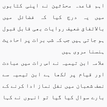
اہم قاعدہ محدّثین نے اپنی کتابوں
میں یہ درج کیا کہ فضائل میں
بالاتفاق ضعیف روایات بھی قابل قبول
ہو جاتی ہیں جب کہ شب برات پر احادیث
ہنسنا مروی ہیں
علامہ ابن تیمیہ نے اس رات میں عبادت
اور قیام پر لکھا ہے ابن تیمیہ سے
نصف شعبان میں نفل نماز ادا کرنے کے
بارے سوال کیا گیا تو انہوں نے کہا