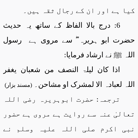
کیا ہے اور ان کے رجال ثقہ ہیں۔
6: درج بالا الفاظ کے ساتھ یہ حدیث
حضرت ابو ہریرہ ؓ سے مروی ہے
رسول
اللہ ﷺ نے ارشاد فرمایا:
اذا کان لیلۃ النصف من شعبان یغفر
اللہ لعبادہ الا لمشرک او مشاحن۔
(مسند بزار)
ترجمہ: حضرت ابوہریرہ رضی اللہ
تعالیٰ عنہ سے روایت ہے مروی ہے حضور
نبی اکرم صلی اللہ علیہ وسلم نے