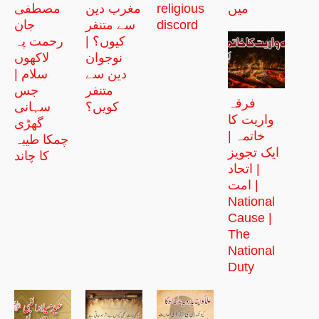
میں
religious
مغرب دین
مصطفی
discord
سے متنفر
جان
کیوں؟ |
رحمت پہ
نوجوان
لاکھوں
دین سے
سلام |
متنفر
جس
فرقہ
کویں؟
سہانی
واریت کا
گھڑی
خاتمہ |
چمکا طیبہ
ایک تجویز
کا چاند
| اتحاد
امت |
National
Cause |
The
National
Duty