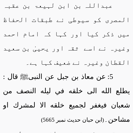
عبداللہ بن ابن لہیعۃ بن عقبہ
المصری کو سیوطی نے طبقات الحفاظ
میں ذکر کیا اور کہا کہ امام احمد
وغیرہ نے اسے
ثقہ اور یحییٰ بن سعید
القطان وغیرہ نے ضعیف کہا ہے۔
5: عن معاذ بن جبل عن النبیﷺ قال :
يطلع الله الى خلقه في ليله النصف من
شعبان فيغفر لجميع خلقه الا لمشرك او
مشاحن۔
(ابن حبان حدیث نمبر 5665)