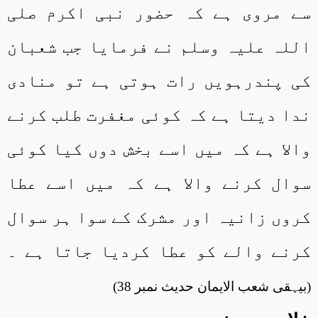
سے مروی ہے کہ حضور نبی اکرم صلی
اللہ علیہ وسلم نے فرمایا جب شعبان
کی پندرہویں رات ہوتی ہے تو منادی
ندا دیتا ہے کہ کوئی مغفرت طلب کرنے
والا ہے کہ میں اسے بخش دوں کیا کوئی
سوال کرنے والا ہے کہ میں اسے عطا
کروں زانیہ اور مشرک کے سوا ہر سوال
کرنے والے کو عطا کردیا جاتا ہے ۔
(بیہقی شعب الایمان حدیث نمبر 38)