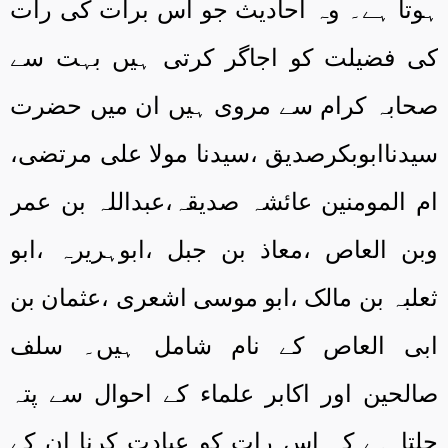
ہوتا ہے۔ وہ احادیث جو اس برأت کی رات
کی فضیلت کو اجاگر کرتی ہیں بہت سے
صحابہ کرام سے مروی ہیں ان میں حضرت
سیدناابوبکرصدیق ،سیدنا مولا علی مرتضی،
ام المومنین عائشہ صدیقہ،عبداللہ بن عمر
وبن العاص ،معاذ بن جبل ،ابوہریرہ ،ابو
ثعلبہ بن مالک ،ابو موسی اشعری ،عثمان بن
ابی العاص کے نام شامل ہیں۔ سلف
صالحین اور اکابر علماء کے احوال سے پتہ
چلتا ہے کہ اس رات کو عبادت کرنا ان کے