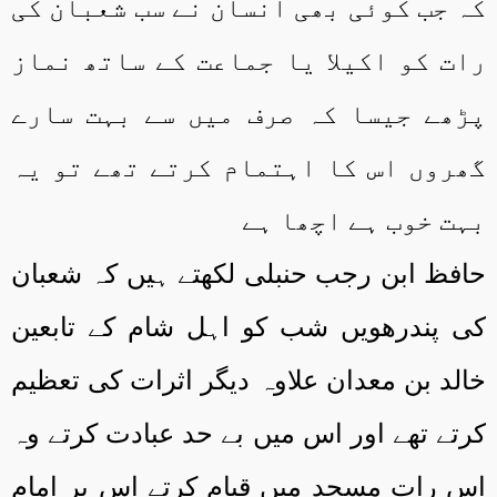
کہ جب کوئی بھی انسان نے سب شعبان کی
رات کو اکیلا یا جماعت کے ساتھ نماز
پڑھے جیسا کہ صرف میں سے بہت سارے
گھروں اس کا اہتمام کرتے تھے تو یہ
بہت خوب ہے اچھا ہے
حافظ ابن رجب حنبلی لکھتے ہیں کہ شعبان
کی پندرھویں شب کو اہل شام کے تابعین
خالد بن معدان علاوہ دیگر اثرات کی تعظیم
کرتے تھے اور اس میں بے حد عبادت کرتے وہ
اس رات مسجد میں قیام کرتے اس پر امام