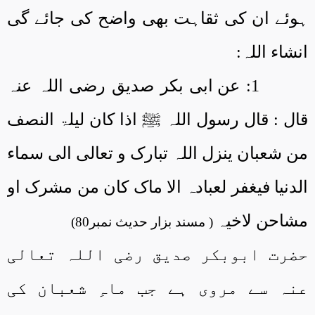
ہوئے ان کی ثقاہت بھی واضح کی جائے گی
انشاء اللہ:
1:
عن ابی بکر صدیق رضی اللہ عنہ
قال : قال رسول اللہ ﷺ اذا کان لیلۃ النصف
من شعبان ینزل اللہ تبارک و تعالی الی سماء
الدنیا فیغفر لعبادہ الا ماک کان من مشرک او
مشاحن لاخیہ
( مسند بزار حدیث نمبر80)
حضرت ابوبکر صدیق رضی اللہ تعالی
عنہ سے مروی ہے جب ماہِ شعبان کی