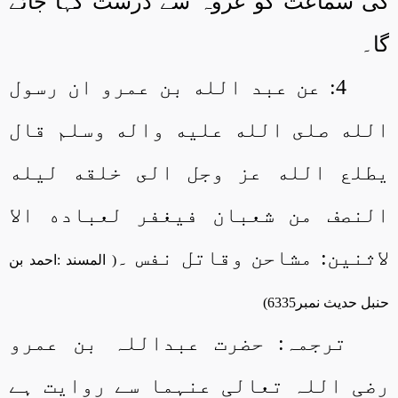
کی سماعت کو عروہ سے درست کہا جائے
گا۔
4: عن عبد الله بن عمرو ان رسول
الله صلى الله عليه واله وسلم قال
يطلع الله عز وجل الى خلقه ليله
النصف من شعبان فيغفر لعباده الا
لاثنین: مشاحن وقاتل نفس ۔
( المسند :احمد بن
حنبل حدیث نمبر6335)
ترجمہ: حضرت عبداللہ بن عمرو
رضی اللہ تعالی عنہما سے روایت ہے