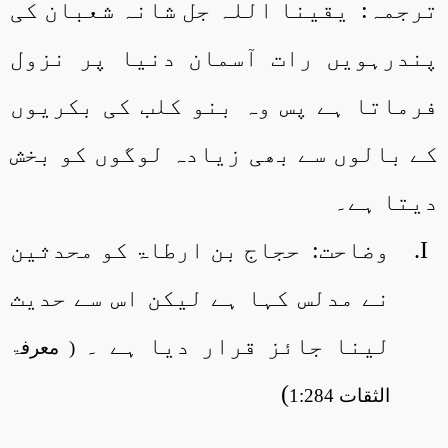
ترجمہ:
یقینا اللہ جل شانہ شعبان کی
پندرہویں رات آسمان دنیا پر نزول
فرماتا ہے پس وہ بنو کلب کی بکریوں
کے بالوں سے بھی زیادہ لوگوں کو بخش
دیتا ہے۔
I.
وضاحت:
حجاج بن ارطاۃ کو محدثین
نے مدلس کہا ہے لیکن اس سے حدیث
لینا جائز قرار دیا ہے ۔
( معرفۃ
)
الثقات 1:284