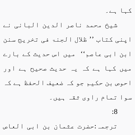
کہا ہے۔
شیخ محمد ناصر الدین البانی نے
اپنی کتاب ’’ ظلال الجنۃ فی تخریج سنن
ابن ابی عاصم‘‘
میں اس حدیث کے بارے
میں کہا ہے کہ یہ حدیث صحیح ہے اور
احوص بن حکیم جو کہ ضعیف الحفظ ہے کہ
سوا تمام راوی ثقہ ہیں۔
8:
ترجمہ:حضرت عثمان بن ابی العاص