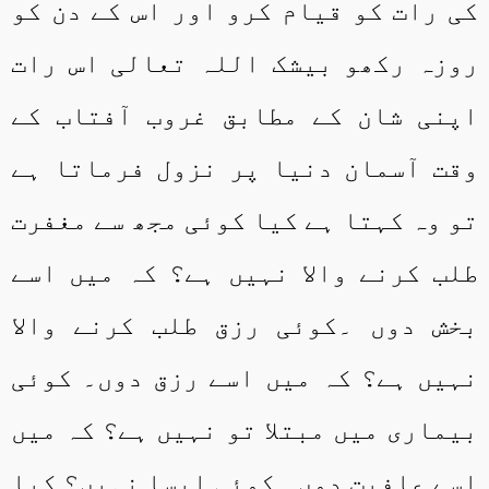
کی رات کو قیام کرو اور اس کے دن کو
روزہ رکھو بیشک اللہ تعالی اس رات
اپنی شان کے مطابق غروب آفتاب کے
وقت آسمان دنیا پر نزول فرماتا ہے
تو وہ کہتا ہے کیا کوئی مجھ سے مغفرت
طلب کرنے والا نہیں ہے؟ کہ میں اسے
بخش دوں ۔کوئی رزق طلب کرنے والا
نہیں ہے؟ کہ میں اسے رزق دوں۔ کوئی
بیماری میں مبتلا تو نہیں ہے؟ کہ میں
اسے عافیت دوں۔ کوئی ایسا نہیں؟ کیا