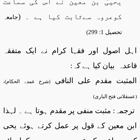
یحییٰ بن معین نے اس کی سماعت
کوعروہ سےثابت کیا ہے ۔ (
جامعہ
تحصیل 1: 299)
اہل اصول اور فقہا کرام نے ایک متفقہ
قاعدہ
بیان کیا ہے کہ:
المثبت مقدم علی النافی
(شرح عمدۃ الحکام)،
(عسقلانی فتح الباری)
ترجمہ: مثبت منفی پر مقدم ہوتا ہے ۔ لہذا
ابن معین کے قول پر عمل کرتے ہوئے یحی