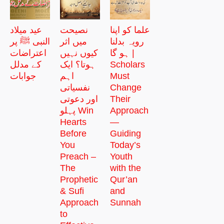
علما کو اپنا
نصیحت
عید میلاد
رویہ بدلنا
میں اثر
النبی ﷺ پر
ہو گا |
کیوں نہیں
اعتراضات
Scholars
ہوتا؟ ایک
کے مدلل
Must
اہم
جوابات
Change
نفسیاتی
Their
اور دعوتی
Approach
پہلو Win
Hearts
—
Before
Guiding
You
Today’s
Preach –
Youth
The
with the
Prophetic
Qur’an
& Sufi
and
Approach
Sunnah
to