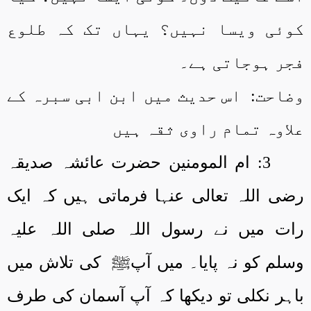
کوئی ویسا نہیں؟ یہاں تک کہ طلوع
فجر ہوجاتی ہے۔
وضاحت:
اس حدیث میں ابن ابی سبرہ کے
علاوہ تمام راوی ثقہ ہیں
3: ام المومنین حضرت عائشہ صدیقہ
رضی اللہ تعالی عنہا فرماتی ہیں کہ ایک
رات میں نے رسول اللہ صلی اللہ علیہ
وسلم کو نہ پایا۔ میں آپﷺ
کی تلاش میں
باہر نکلی تو دیکھا کہ آپ آسمان کی طرف