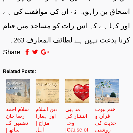
اسحاق بن راہویہ نے ان کی موافقت کی ہے
اور کہا ہے کہ اس رات کو مساجد میں قیام
کرنا بدعت نہیں ہے لطائف المعارف 263
۔
Share:
Related Posts:
ختم نبوت
مذہبی
دین اسلام
سلام احمد
قرآن و
انتشار کی
اور ہمارا
رضا خان
حدیث کی
وجہ
مزاج |
تضمین کے
روشنی
|Cause of
اہل
ساتھ |