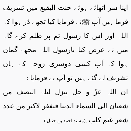
اپنا سر اٹھائے ہوئے جنت البقیع میں تشریف
فرما ہیں آپ ﷺنے فرمایا کیا تجھے ڈر ہوا کہ
اللہ اور اس کا رسول تم پر ظلم کرے گا۔
میں نے عرض کیا یارسول اللہ مجھے گمان
ہوا کہ آپ کسی دوسری زوجہ کے ہاں
تشریف لے گئے ہیں تو آپ نے فرمایا :
ان اللہ عزّ و جل ینزل لیلۃ النصف من
شعبان الی السماء الدنیا فیغفر لاکثر من عدد
شعر غنم کلب
۔(مسند احمد بن حنبل )