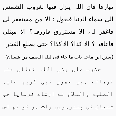
نھارھا فان اللہ ینزل فیھا لغروب الشمس
الی سماء الدنیا فیقول : الا من مستغفر لی
فاغفر لہ، الا مسترزق فارزقہ؟ الا مبتلی
فاعافیہ؟ الا کذا؟ الا کذا؟ حتی یطلع الفجر۔
(
سنن ابن ماجہ باب ما جاء فی لیلۃ النصف من شعبان)
حضرت علی رضی اللہ تعالی عنہ
فرماتے ہیں حضور نبی کریم علیہ
الصلوۃ والسلام نے ارشاد فرمایا جب
شعبان کی پندرہویں رات ہو تو تم اس