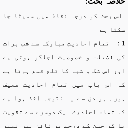
خلاصہ بحث:
اس بحث کو درجہ نقاط میں سمیٹا جا
سکتا ہے
1 :
تمام احادیثِ مبارکہ سے شب برات
کی فضیلت و خصوصیت اجاگر ہوتی ہے
اور اس شک و شبہ کا قلع قمع ہوتا ہے
کہ اس باب میں تمام احادیث ضعیف
ہیں۔ ہر دن سے یہ نتیجہ اخذ ہوا ہے
کہ تمام احادیث ایک دوسرے سے تقویت
پا کر حسن کے درجے پر فائز ہیں نمبر