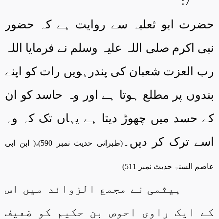
7:
حضرت ابو ثعلبہ سے روایت ہے کہ حضور
نبی اکرم صلی اللہ علیہ وسلم نے فرمایا اللہ
رب العزت شعبان کی پندرہویں رات کو اپنے
بندوں پر مطلع ہوتا ہے اور وہ حاسد کو ان
کے حسد میں چھوڑ دیتا ہے یہاں تک کہ وہ
اسے ترک کر دیں۔
(طبرانی حدیث نمبر 590)،( ابن ابی
عاصم السنۃ حدیث نمبر 511)
ہیثمی نے مجمع الزوائد میں اس
کے ایک راوی احوص بن حکیم کو ضعیف