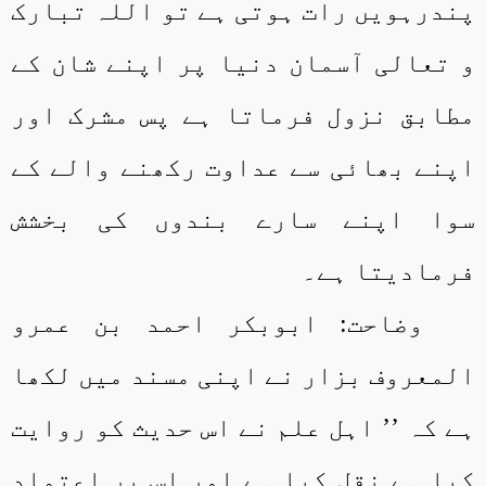
پندرہویں رات ہوتی ہے تو اللہ تبارک
و تعالی آسمان دنیا پر اپنے شان کے
مطابق نزول فرماتا ہے پس مشرک اور
اپنے بھائی سے عداوت رکھنے والے کے
سوا اپنے سارے بندوں کی بخشش
فرمادیتا ہے۔
وضاحت: ابوبکر احمد بن عمرو
المعروف بزار نے اپنی مسند میں لکھا
ہے کہ ’’ اہل علم نے اس حدیث کو روایت
کیا ہے نقل کیا ہے اور اس پر اعتماد