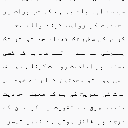
سب سے اہم بات یہ ہے کہ شب برات پر
احادیث کو روایت کرنے والے صحابہ
کرام کی سطح تک تعداد حد تواتر تک
پہنچتی ہے لہٰذا اتنے صحابہ کا کسی
مسئلہ پر احادیث روایت کرنا ہے ضعیف
بھی ہوں تو محدثین کرام نے خود اس
بات کی تصریح کی ہے کہ ضعیف احادیث
متعدد طرق سے تقویت پا کر حسن کے
درجے پر فائز ہوتی ہے نمبر تیسرا