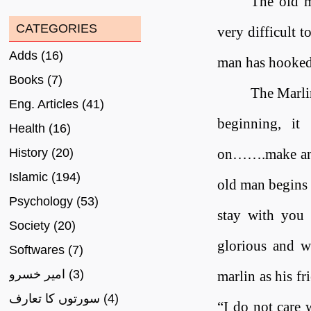
The old m
CATEGORIES
very difficult t
Adds
(16)
man has hooked 
Books
(7)
The Marli
Eng. Articles
(41)
beginning, it
Health
(16)
History
(20)
on…….make anot
Islamic
(194)
old man begins t
Psychology
(53)
stay with you 
Society
(20)
glorious and w
Softwares
(7)
امیر خسرو
(3)
marlin as his fr
سورتوں کا تعارف
(4)
“I do not care 