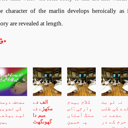
e character of the marlin develops heroically as i
ory are revealed at length
.
نہ تو بت
کلام بیدم
الف دے
مصحف دوست
دے کی طلب
وارثی :اس
مکھڑے تے
کی تصویر
مجھے نہ
سنگ آستاں
میم دا
لیے بیٹھے
حرم کے در
پہ جبینِ
گھونگھٹ
ہیں