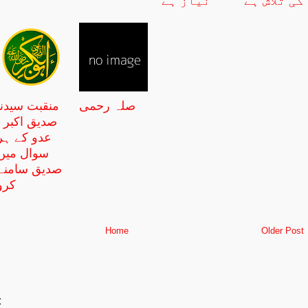
کی تلاش ہے
نیاز ہے
صلہ رحمی
منقبت سیدنا
صدیق اکبر :
عدو کے ہر
سوال میں
صدیق سامنے
کرو
Home
Older Post
t