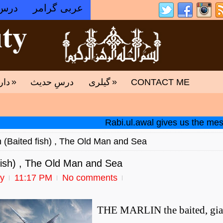
عربی گرامر
درس
»
»
دار
درسِ حدیث
گیلری
CONTACT ME
Rabi.ul.awal gives us the message 
n (Baited fish) , The Old Man and Sea
 fish) , The Old Man and Sea
ty
11:17 PM
No comments
THE MARLIN the baited, gia