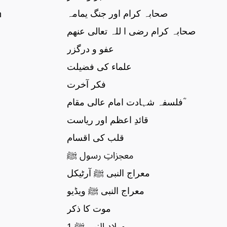
صحابہ کرام اور جنگ یمامہ
n
صحابہ کرام رضی ا للہ تعالی عنھم
عفو و درگزر
علماء کی فضیلت
فکر آخرت
فلسفہ شہادت امام عالی مقام ؓ
قائدِ اعظم اور ریاست
قلب کی اقسام
معجزاتِ رسول ﷺ
معراج النبی ﷺ آرٹیکل
معراج النبی ﷺ ویڈیو
موت کا ذکر
میلاد النبی ﷺ 1