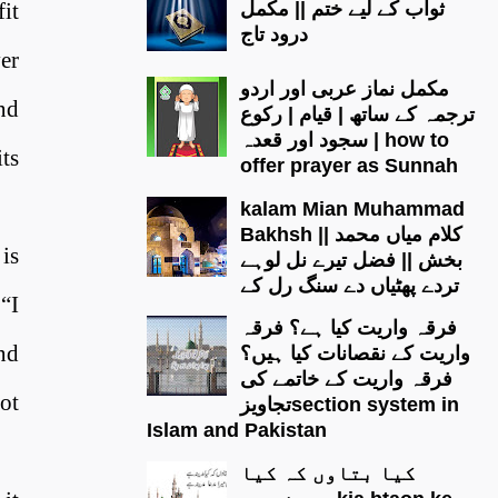
fit
ثواب کے لیے ختم || مکمل
درود تاج
er
مکمل نماز عربی اور اردو
and
ترجمہ کے ساتھ | قیام | رکوع
| سجود اور قعدہ how to
ts
offer prayer as Sunnah
kalam Mian Muhammad
Bakhsh || کلام میاں محمد
is
بخش || فضل تیرے نل لوہے
تردے پھٹیاں دے سنگ رل کے
“I
فرقہ واریت کیا ہے؟ فرقہ
nd
واریت کے نقصانات کیا ہیں؟
فرقہ واریت کے خاتمے کی
ot
تجاویزsection system in
Islam and Pakistan
کیا بتاوں کہ کیا