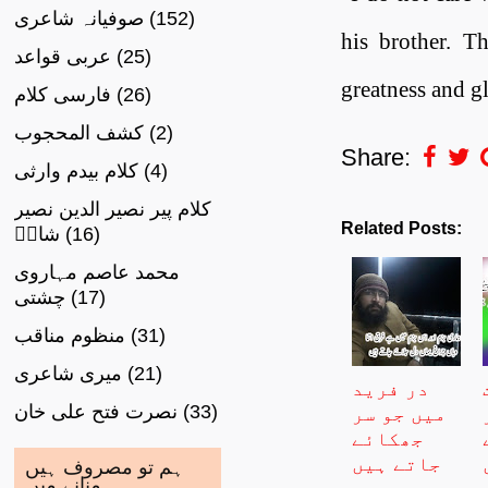
صوفیانہ شاعری
(152)
his brother. Th
عربی قواعد
(25)
greatness and gl
فارسی کلام
(26)
کشف المحجوب
(2)
Share:
کلام بیدم وارثی
(4)
کلام پیر نصیر الدین نصیر
Related Posts:
شاہؒ
(16)
محمد عاصم مہاروی
چشتی
(17)
منظوم مناقب
(31)
میری شاعری
(21)
در فرید
نصرت فتح علی خان
(33)
میں جو سر
جھکائے
جاتے ہیں
ہم تو مصروف ہیں
منانے میں