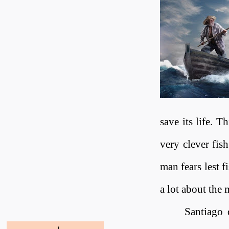
save its life. T
very clever fis
man fears lest 
a lot about the
Santiago 