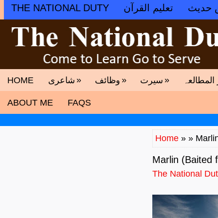
THE NATIONAL DUTY
تعلیم القرآن
 حدیث
»
»
»
HOME
شاعری
وظائف
سیرت
 المطالعہ
ABOUT ME
FAQS
Home
» » Marli
Marlin (Baited
The National Du