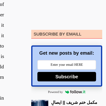
 of
ter
it
SUBSCRIBE BY EMAILL
it
to
Get new posts by email:
 is
ld
Subscribe
arn
Powered by
in
مکمل ختم شریف || ایصالِ