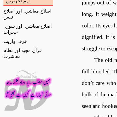
اہم تحریریں
jumps out of wa
اصلاح معاشرہ اور اصلاح
long. It weight
نفس
color. Its eyes 
اصلاح معاشرہ اور سورہ
حجرات
dignified. It i
فرقہ واریت
struggle to esca
قرآن مجید اور نظام
معاشرت
The old m
full-blooded
.
T
don’t care who
bulk of the mar
seen and hooked