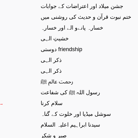
جشن میلاد اور اعتراضات کے جوابات
ختم نبوت قرآن و حدیث کی روشنی میں
خسارہ پانےو الے اور خسارہ
خشیتِ الہی
دوستی friendship
ذکر الہی
ذکر الہی
رحمت عالم ﷺ
رسول اللہ ﷺ کی شفاعت
سلام کرنا
 →
سوشل میڈیا اور خلوت کے گناہ
سیدنا ابراہیم اعلیہ السلام
صبر و شکر