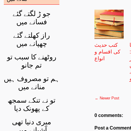
جو ڑ لگتے گئے
فسانے میں
راز کھلتے گئے
چھپانے میں
کتب حدیث
کی اقسام و
روٹھنے کا سبب تو
انواع
تم جانو
ہم تو مصروف ہیں
منانے میں
← Newer Post
تو نے تنکے سمجھ
کے پھونک دیا
0 comments:
میری دنیا تھی
Post a Commen
آشیانے میں