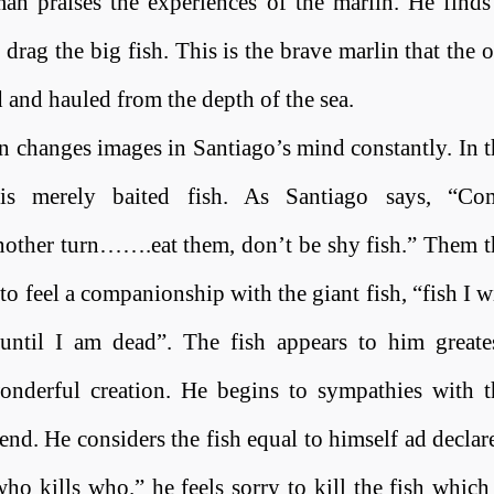
an praises the experiences of the marlin. He finds 
o drag the big fish. This is the brave marlin that the 
and hauled from the depth of the sea
.
n changes images in Santiago’s mind constantly. In t
 is merely baited fish. As Santiago says, “Co
her turn…….eat them, don’t be shy fish.” Them t
o feel a companionship with the giant fish, “fish I w
until I am dead
.”
The fish appears to him greates
onderful creation. He begins to sympathies with t
iend. He considers the fish equal to himself ad declar
who kills who.” he feels sorry to kill the fish which