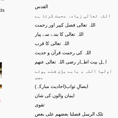
القدس
ts
اللہ تعالی زیادہ محبت کرتا ہے
اللہ تعالی فضل کبیر اور رحمت
اللہ تعالی کا بندے سے پیار
اللہ تعالی کا قرب
اللہ کی رحمت قرآن و حدیث
اہل بیت اطہار رضی اللہ تعالی عنھم
اولیا اللہ ، بابے بڑی شئے ہوتے
ہیں
ایصالِ ثواب(احادیث مبارکہ)
ایمان والوں کی شان
ک
تقوی
تلک الرسل فضلنا بعضھم علی بعض