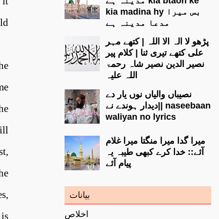
it
مدینہ ہے kia btaon ke
kia madina hy بس میرا
old
مدعا مدینہ ہے
پڑھو لا الہ الا اللہ | کتھے مہر
علی کتھے تیری ثنا | کلام پیر
نصیر الدین نصیر شاہ رحمۃ
he
اللہ علیہ
me
نصیباں والیاں نوں یار دے
دیدار ہوندے نے|| naseebaan
he
waliyan no lyrics
ill
میرا گدا میرا منگتا میرا غلام
t,
آئے:: خدا کرے کبھی طیبہ یہ
پیام آئے
he
es,
بیانات
اخلاص
 is